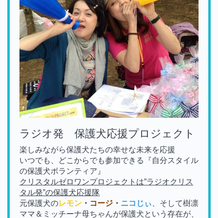
ラジオ発 保護犬応援プロジェクト
楽しみながら保護犬たちの幸せな未来を応援
いつでも、どこからでも参加できる『自分スタイル
の保護犬ボランティア』
クリスタルゼロワンプロジェクトは”ラジオクリス
タル発”の保護犬応援隊
元保護犬の
レモン
・
コージ
・
ニコじぃ
、そして樹凛
ママ＆ミッチーナ母ちゃんが保護犬という存在が、