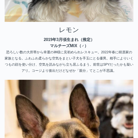
レモン
2019年3月頃生まれ（推定）
マルチーズMIX（♂）
恐ろしい数の大所帯から幸運の神様に見初められレスキュー。2022年春に樹凛家の
家族となる。ふわふわ柔らかな空気をまとい子犬を手玉にとる優男。相手によりいく
つもの顔を使い分け、空気を読みながら立ち居ふるまう。前世はSPYだったかも疑い
アリ。コージより後出だけどなぜか「親分」てとこが不思議。