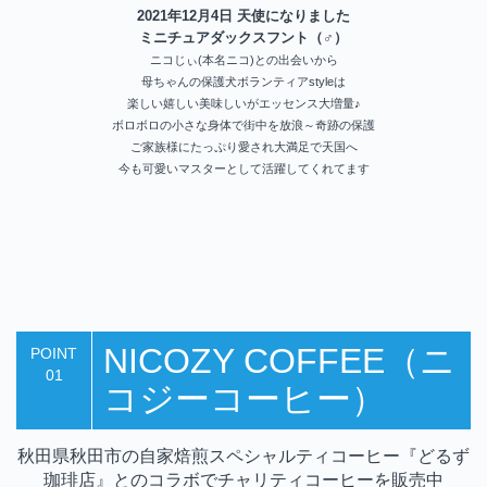
2021年12月4日 天使になりました
ミニチュアダックスフント（♂）
ニコじぃ(本名ニコ)との出会いから
母ちゃんの保護犬ボランティアstyleは
楽しい嬉しい美味しいがエッセンス大増量♪
ボロボロの小さな身体で街中を放浪～奇跡の保護
ご家族様にたっぷり愛され大満足で天国へ
今も可愛いマスターとして活躍してくれてます
NICOZY COFFEE（ニ
POINT
01
コジーコーヒー）
秋田県秋田市の自家焙煎スペシャルティコーヒー『どるず
珈琲店』とのコラボでチャリティコーヒーを販売中