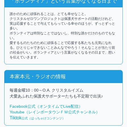
「ボランティア」という言葉がなくなる日まで
誰かのために頑張れることは、とても幸せなこと。
クリスタルゼロワンプロジェクトは保護犬サポートの活動だけれど、
実は応援することで与えてもらっている幸せのほうが、ずっとずっと
多い。
ボランティアは特別なことではないし、特別な誰かだけのものでもな
い。
愛するものたちのために頑張ることで応援する私たちも元気になれ
る。ひとりじゃできないことみんなでやろう！そんなことが当たり前
の社会がいい。ボランティアという言葉がなくなるその日まで、想い
を伝えていきます。
本家本元・ラジオの情報
毎週金曜10：00～O.A. クリスタルイズム
犬愛あふれた保護犬サポーターたちも不定期で出演♪
Facebook公式（オンタイムでLive配信）
Youtube（レインボータウンＦＭ公式チャンネル）
Tiktok
公式（はっちゃけコンテンツ）